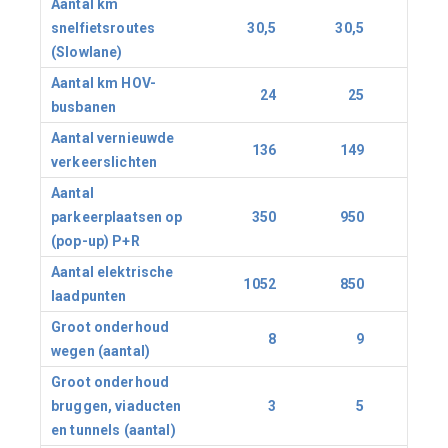
Aantal km
snelfietsroutes
30,5
30,5
3
(Slowlane)
Aantal km HOV-
24
25
2
busbanen
Aantal vernieuwde
136
149
15
verkeerslichten
Aantal
parkeerplaatsen op
350
950
97
(pop-up) P+R
Aantal elektrische
1052
850
127
laadpunten
Groot onderhoud
8
9
1
wegen (aantal)
Groot onderhoud
bruggen, viaducten
3
5
en tunnels (aantal)