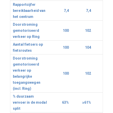
Rapportcijfer
bereikbaarheid van
7,4
7,4
7,
het centrum
Doorstroming
gemotoriseerd
100
102
10
verkeer op Ring
Aantal fietsers op
100
104
10
fietsroutes
Doorstroming
gemotoriseerd
verkeer op
100
102
10
belangrijke
toegangswegen
(incl. Ring)
% duurzaam
vervoer in de modal
63%
≥61%
≥61
split