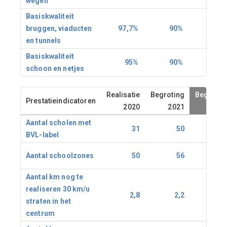
wegen
Basiskwaliteit
bruggen, viaducten
97,7%
90%
90
en tunnels
Basiskwaliteit
95%
90%
90
schoon en netjes
Realisatie
Begroting
Begrotin
Prestatieindicatoren
2020
2021
202
Aantal scholen met
31
50
5
BVL-label
Aantal schoolzones
50
56
5
Aantal km nog te
realiseren 30 km/u
2,8
2,2
1,
straten in het
centrum