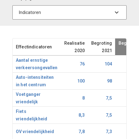
Realisatie
Begroting
Begrotin
Effectindicatoren
2020
2021
202
Aantal ernstige
76
104
9
verkeersongevallen
Auto-intensiteiten
100
98
9
in het centrum
Voetganger
8
7,5
7,
vriendelijk
Fiets
8,3
7,5
7,
vriendelijkheid
OV vriendelijkheid
7,8
7,3
7,