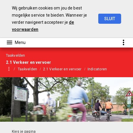
Wij gebruiken cookies om jou de best
mogelijke service te bieden. Wanneer je
SLUIT
verder navigeert accepteer je
de
Begroting
2022
voorwaarden
Taakvelden
2.1 Verkeer en vervoer
Taakvelden
2.1 Verkeer en vervoer
Indicatoren