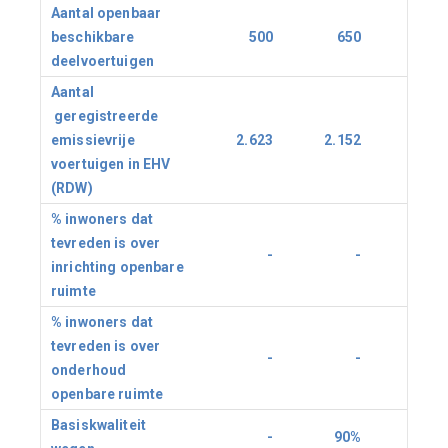
Aantal openbaar
beschikbare
500
650
1.35
deelvoertuigen
Aantal
geregistreerde
emissievrije
2.623
2.152
3.17
voertuigen in EHV
(RDW)
% inwoners dat
tevreden is over
-
-
>75
inrichting openbare
ruimte
% inwoners dat
tevreden is over
-
-
>75
onderhoud
openbare ruimte
Basiskwaliteit
-
90%
90