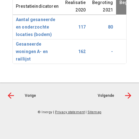
Realisatie
Begroting
Begrotin
Prestatieindicatoren
2020
2021
202
Aantal gesaneerde
en onderzochte
117
80
11
locaties (bodem)
Gesaneerde
woningen A- en
162
-
9
raillijst
Vorige
Volgende
© Inergy
|
Privacy statement
|
Sitemap