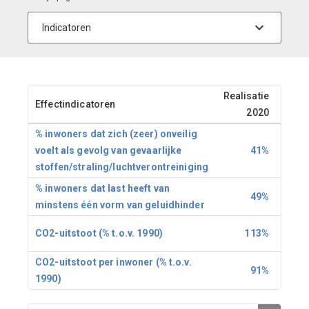
Realisatie
Begr
Effectindicatoren
2020
% inwoners dat zich (zeer) onveilig
voelt als gevolg van gevaarlijke
41%
stoffen/straling/luchtverontreiniging
% inwoners dat last heeft van
49%
minstens één vorm van geluidhinder
CO2-uitstoot (% t.o.v. 1990)
113%
CO2-uitstoot per inwoner (% t.o.v.
91%
1990)