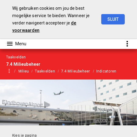
Wij gebruiken cookies om jou de best
mogelijke service te bieden. Wanneer je
SLUIT
verder navigeert accepteer je
de
Begroting
2022
voorwaarden
Taakvelden
7.4 Milieubeheer
Milieu
Taakvelden
7.4 Milieubeheer
Indicatoren